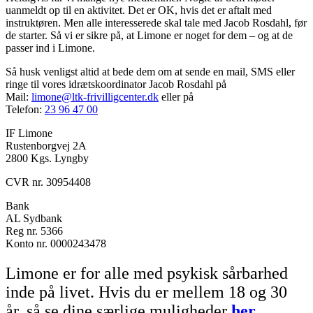
uanmeldt op til en aktivitet. Det er OK, hvis det er aftalt med
instruktøren. Men alle interesserede skal tale med Jacob Rosdahl, før
de starter. Så vi er sikre på, at Limone er noget for dem – og at de
passer ind i Limone.
Så husk venligst altid at bede dem om at sende en mail, SMS eller
ringe til vores idrætskoordinator Jacob Rosdahl på
Mail:
limone@ltk-frivilligcenter.dk
eller på
Telefon:
23 96 47 00
IF Limone
Rustenborgvej 2A
2800 Kgs. Lyngby
CVR nr. 30954408
Bank
AL Sydbank
Reg nr. 5366
Konto nr. 0000243478
Limone er for alle med psykisk sårbarhed
inde på livet. Hvis du er mellem 18 og 30
år, så se dine særlige muligheder
her