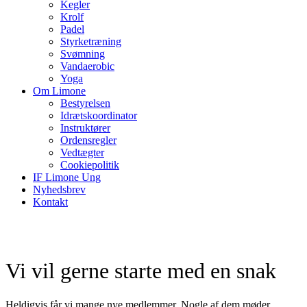
Kegler
Krolf
Padel
Styrketræning
Svømning
Vandaerobic
Yoga
Om Limone
Bestyrelsen
Idrætskoordinator
Instruktører
Ordensregler
Vedtægter
Cookiepolitik
IF Limone Ung
Nyhedsbrev
Kontakt
Vi vil gerne starte med en snak
Heldigvis får vi mange nye medlemmer. Nogle af dem møder