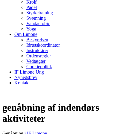
Krolf
Padel
Styrketræning
Svømning
Vandaerobic
Yoga
Om Limone
Bestyrelsen
Idrætskoordinator
Instruktører
Ordensregler
Vedtægter
Cookiepolitik
IF Limone Ung
Nyhedsbrev
Kontakt
genåbning af indendørs
aktiviteter
Genåbning
i IF Limone