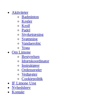
Videre
til
Aktiviteter
indhold
Badminton
Kegler
Krolf
Padel
Styrketræning
Svømning
Vandaerobic
Yoga
Om Limone
Bestyrelsen
Idrætskoordinator
Instruktører
Ordensregler
Vedtægter
Cookiepolitik
IF Limone Ung
Nyhedsbrev
Kontakt